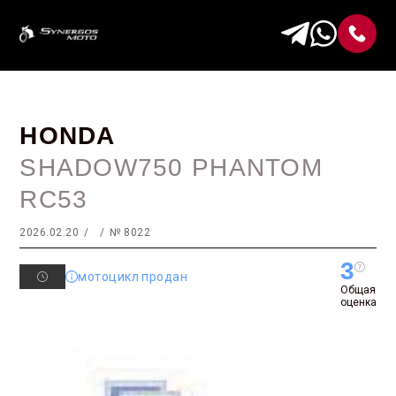
HONDA
SHADOW750 PHANTOM
RC53
2026.02.20
№ 8022
3
мотоцикл продан
Общая
оценка