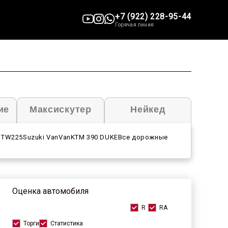
+7 (922) 228-95-44
Горячая линия
ие
Максискутер
Нейкед
 TW225
Suzuki VanVan
KTM 390 DUKE
Все дорожные
Оценка автомобиля
R
RA
Торги
Статистика