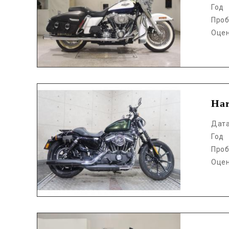
Год
Проб
Оце
Аукцион /
Har
Дат
Год
Проб
Оце
Аукцион /