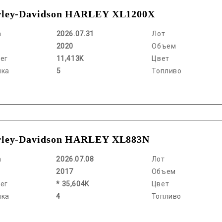
ley-Davidson HARLEY XL1200X
а
2026.07.31
Лот
2020
Объем
ег
11,413K
Цвет
нка
5
Топливо
ley-Davidson HARLEY XL883N
а
2026.07.08
Лот
2017
Объем
ег
* 35,604K
Цвет
нка
4
Топливо