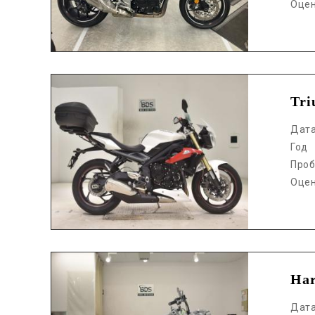
Оце
Аукцион /
Tr
Дат
Год
Проб
Оце
Аукцион /
Ha
Дат