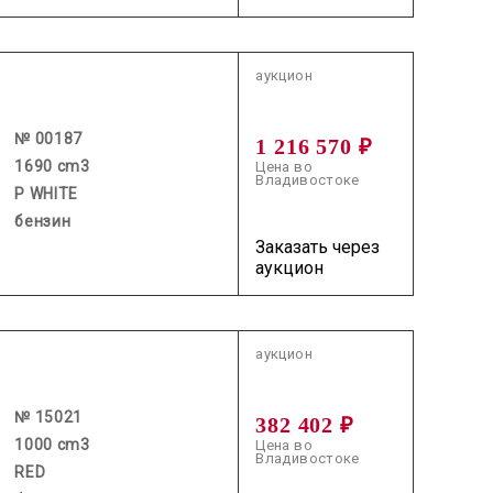
2026.06.04 / / №00187
аукцион
№ 00187
1 216 570 ₽
1690 cm3
Цена во
Владивостоке
P WHITE
бензин
Заказать через
аукцион
2026.07.30 / / №15021
аукцион
№ 15021
382 402 ₽
1000 cm3
Цена во
Владивостоке
RED