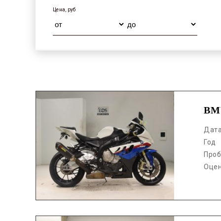
Цена, руб
Аукцион /
BM
Дат
Год
Проб
Оце
Аукцион /