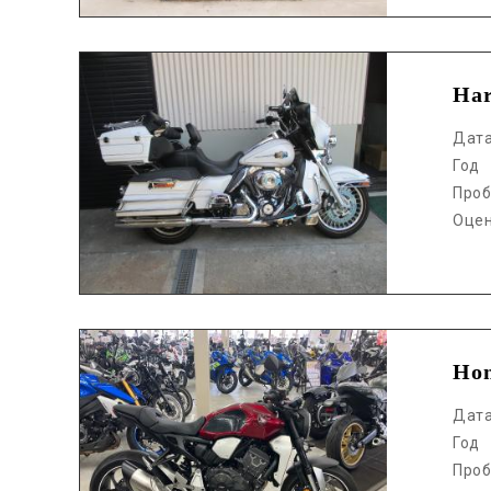
Аукцион /
Ha
Дат
Год
Проб
Оце
Аукцион /
Ho
Дат
Год
Проб