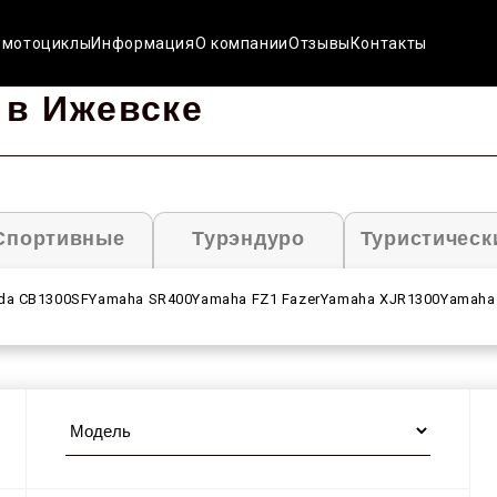
 мотоциклы
Информация
О компании
Отзывы
Контакты
 в Ижевске
Спортивные
Турэндуро
Туристическ
da CB1300SF
Yamaha SR400
Yamaha FZ1 Fazer
Yamaha XJR1300
Yamaha