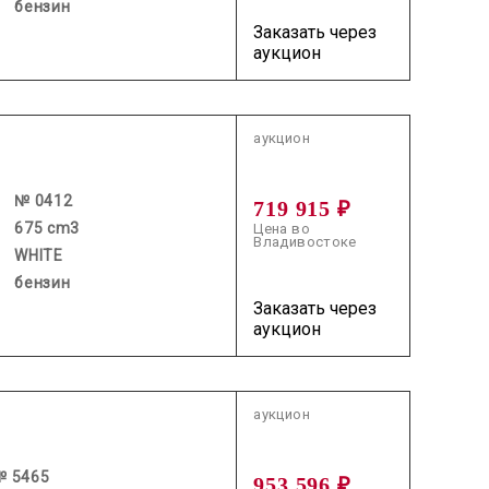
бензин
Заказать через
аукцион
2026.07.22 / / №0412
аукцион
№ 0412
719 915 ₽
675 cm3
Цена во
Владивостоке
WHITE
бензин
Заказать через
аукцион
2026.07.24 / / №5465
аукцион
№ 5465
953 596 ₽