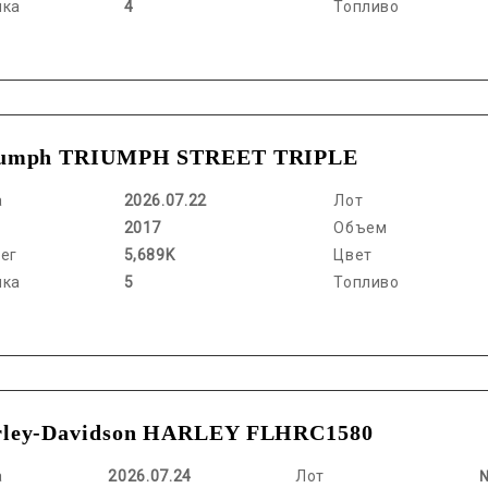
нка
4
Топливо
iumph TRIUMPH STREET TRIPLE
а
2026.07.22
Лот
2017
Объем
ег
5,689K
Цвет
нка
5
Топливо
rley-Davidson HARLEY FLHRC1580
а
2026.07.24
Лот