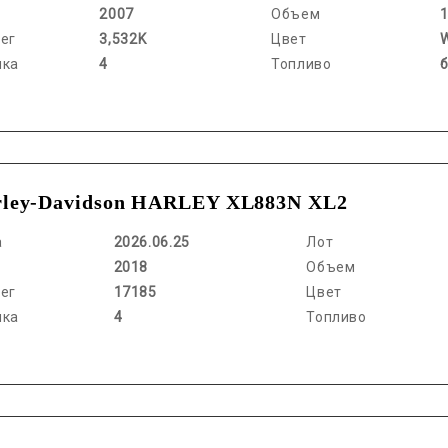
2007
Объем
ег
3,532K
Цвет
нка
4
Топливо
ley-Davidson HARLEY XL883N XL2
а
2026.06.25
Лот
2018
Объем
ег
17185
Цвет
нка
4
Топливо