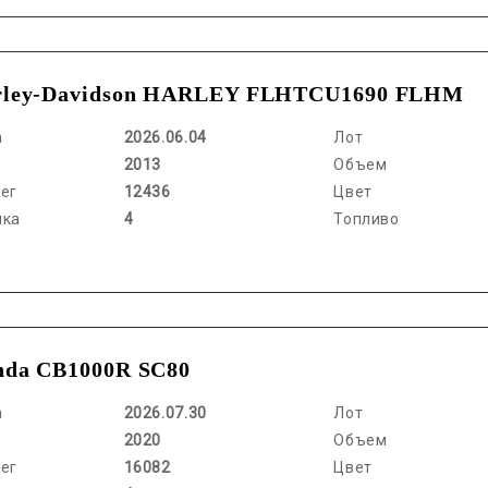
rley-Davidson HARLEY FLHTCU1690 FLHM
а
2026.06.04
Лот
2013
Объем
ег
12436
Цвет
нка
4
Топливо
nda CB1000R SC80
а
2026.07.30
Лот
2020
Объем
ег
16082
Цвет