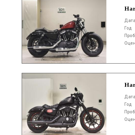
Har
Дат
Год
Проб
Оце
Аукцион /
Har
Дат
Год
Проб
Оце