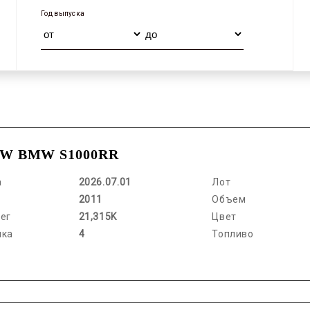
Год выпуска
W BMW S1000RR
а
2026.07.01
Лот
2011
Объем
ег
21,315K
Цвет
нка
4
Топливо