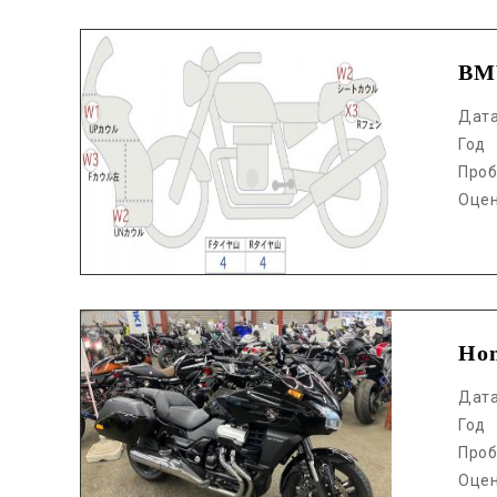
Аукцион /
BM
Дат
Год
Проб
Оце
Аукцион /
Ho
Дат
Год
Проб
Оце