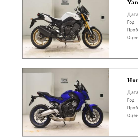
Ya
Дат
Год
Проб
Оце
Аукцион /
Ho
Дат
Год
Проб
Оце