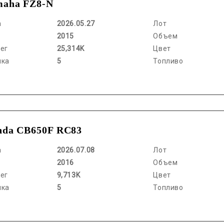
maha FZ8-N
а
2026.05.27
Лот
2015
Объем
ег
25,314K
Цвет
нка
5
Топливо
nda CB650F RC83
а
2026.07.08
Лот
2016
Объем
ег
9,713K
Цвет
нка
5
Топливо