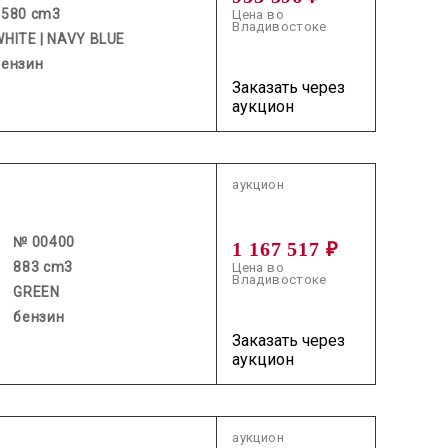
1580 cm3
Цена во
Владивостоке
WHITE | NAVY BLUE
бензин
Заказать через
аукцион
2026.06.25 / / №00400
аукцион
№ 00400
1 167 517 ₽
883 cm3
Цена во
Владивостоке
GREEN
бензин
Заказать через
аукцион
2026.05.27 / / №0131
аукцион