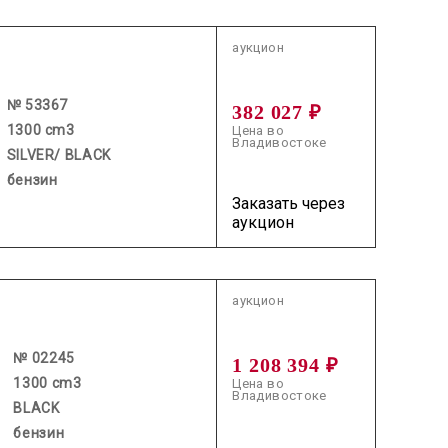
2026.06.25 / / №53367
аукцион
№ 53367
382 027 ₽
1300 cm3
Цена во
Владивостоке
SILVER/ BLACK
бензин
Заказать через
аукцион
2026.05.28 / / №02245
аукцион
№ 02245
1 208 394 ₽
1300 cm3
Цена во
Владивостоке
BLACK
бензин