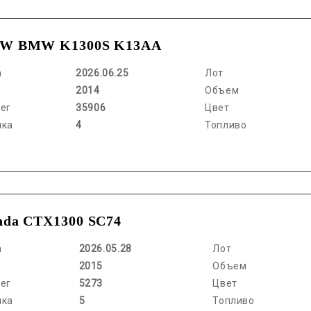
W BMW K1300S K13AA
а
2026.06.25
Лот
2014
Объем
ег
35906
Цвет
нка
4
Топливо
nda CTX1300 SC74
а
2026.05.28
Лот
2015
Объем
ег
5273
Цвет
нка
5
Топливо