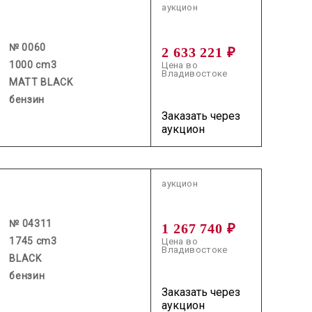
аукцион
№ 0060
2 633 221 ₽
1000 cm3
Цена во
Владивостоке
MATT BLACK
бензин
Заказать через
аукцион
2026.06.18 / / №04311
аукцион
№ 04311
1 267 740 ₽
1745 cm3
Цена во
Владивостоке
BLACK
бензин
Заказать через
аукцион