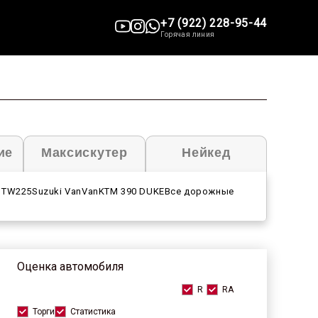
+7 (922) 228-95-44
Горячая линия
ие
Максискутер
Нейкед
 TW225
Suzuki VanVan
KTM 390 DUKE
Все дорожные
Оценка автомобиля
R
RA
Торги
Статистика