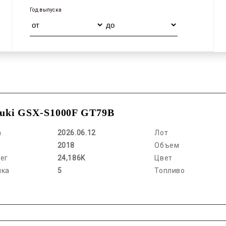
Год выпуска
uki GSX-S1000F GT79B
а
2026.06.12
Лот
2018
Объем
ег
24,186K
Цвет
нка
5
Топливо