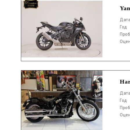
Ya
Дат
Год
Проб
Оце
Аукцион /
Har
Дат
Год
Проб
Оце