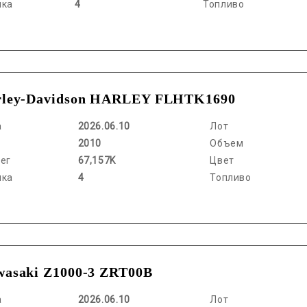
нка
4
Топливо
rley-Davidson HARLEY FLHTK1690
а
2026.06.10
Лот
2010
Объем
ег
67,157K
Цвет
нка
4
Топливо
asaki Z1000-3 ZRT00B
а
2026.06.10
Лот