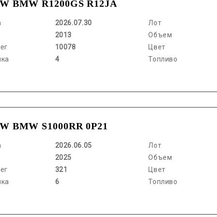
W BMW R1200GS R12JA
а
2026.07.30
Лот
2013
Объем
ег
10078
Цвет
нка
4
Топливо
W BMW S1000RR 0P21
а
2026.06.05
Лот
2025
Объем
ег
321
Цвет
нка
6
Топливо