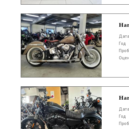
Аукцион /
Har
Дат
Год
Проб
Оце
Аукцион /
Har
Дат
Год
Проб