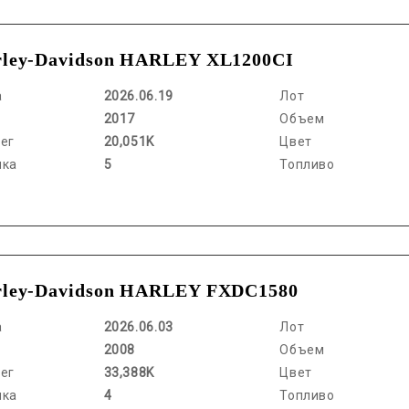
ley-Davidson HARLEY XL1200CI
а
2026.06.19
Лот
2017
Объем
ег
20,051K
Цвет
нка
5
Топливо
rley-Davidson HARLEY FXDC1580
а
2026.06.03
Лот
2008
Объем
ег
33,388K
Цвет
нка
4
Топливо