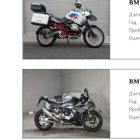
BM
Дат
Год
Проб
Оце
Аукцион /
BM
Дат
Год
Проб
Оце