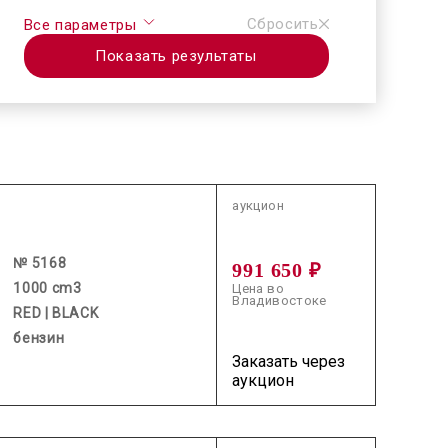
Сбросить
Все параметры
Показать результаты
2026.06.12 / / №5168
аукцион
№ 5168
991 650 ₽
1000 cm3
Цена во
Владивостоке
RED | BLACK
бензин
Заказать через
аукцион
2026.07.22 / / №0060