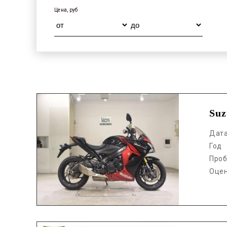
Цена, руб
Аукцион /
Suz
Дат
Год
Проб
Оце
Аукцион /