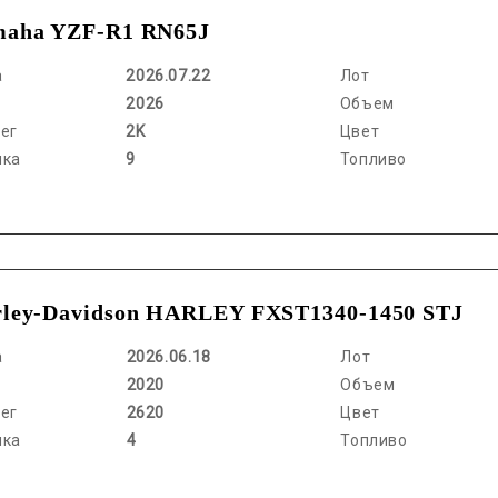
maha YZF-R1 RN65J
а
2026.07.22
Лот
2026
Объем
ег
2K
Цвет
нка
9
Топливо
ley-Davidson HARLEY FXST1340-1450 STJ
а
2026.06.18
Лот
2020
Объем
ег
2620
Цвет
нка
4
Топливо