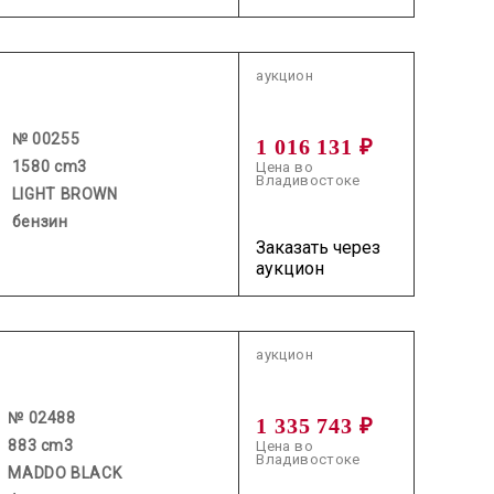
2026.07.16 / / №00255
аукцион
№ 00255
1 016 131 ₽
1580 cm3
Цена во
Владивостоке
LIGHT BROWN
бензин
Заказать через
аукцион
2026.07.16 / / №02488
аукцион
№ 02488
1 335 743 ₽
883 cm3
Цена во
Владивостоке
MADDO BLACK