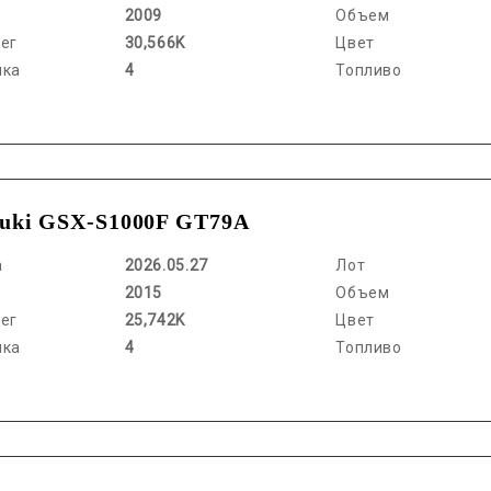
2009
Объем
ег
30,566K
Цвет
нка
4
Топливо
uki GSX-S1000F GT79A
а
2026.05.27
Лот
2015
Объем
ег
25,742K
Цвет
нка
4
Топливо