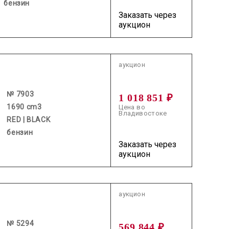
бензин
Заказать через
аукцион
2026.06.10 / / №7903
аукцион
№ 7903
1 018 851 ₽
1690 cm3
Цена во
Владивостоке
RED | BLACK
бензин
Заказать через
аукцион
2026.06.10 / / №5294
аукцион
№ 5294
569 844 ₽