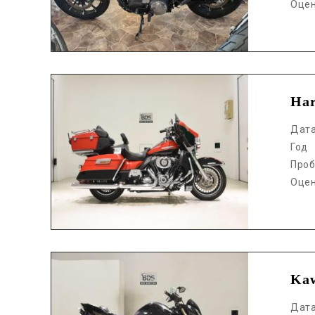
Оце
Аукцион /
Ha
Дат
Год
Проб
Оце
Аукцион /
Kaw
Дат