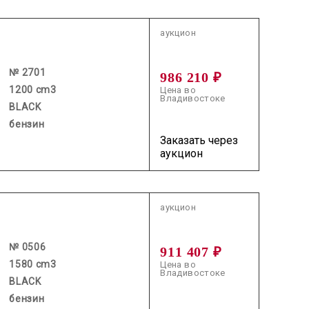
2026.06.19 / / №2701
аукцион
№ 2701
986 210 ₽
1200 cm3
Цена во
Владивостоке
BLACK
бензин
Заказать через
аукцион
2026.06.03 / / №0506
аукцион
№ 0506
911 407 ₽
1580 cm3
Цена во
Владивостоке
BLACK
бензин