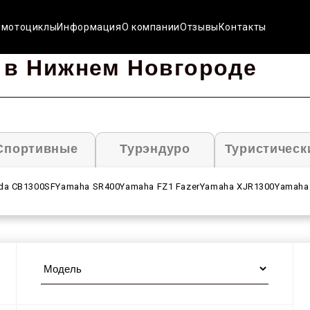
 мотоциклы
Информация
О компании
Отзывы
Контакты
 в Нижнем Новгороде
Спортивные
Турэндуро
Туристическ
da CB1300SF
Yamaha SR400
Yamaha FZ1 Fazer
Yamaha XJR1300
Yamaha