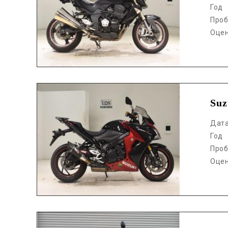
Год
Проб
Оце
Аукцион /
Suz
Дат
Год
Проб
Оце
Аукцион /