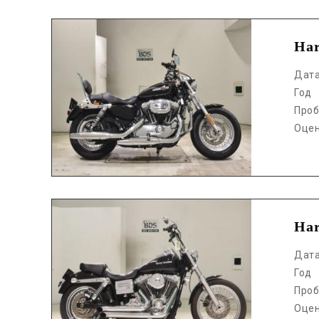
Аукцион /
Har
Дат
Год
Проб
Оце
Аукцион /
Ha
Дат
Год
Проб
Оце