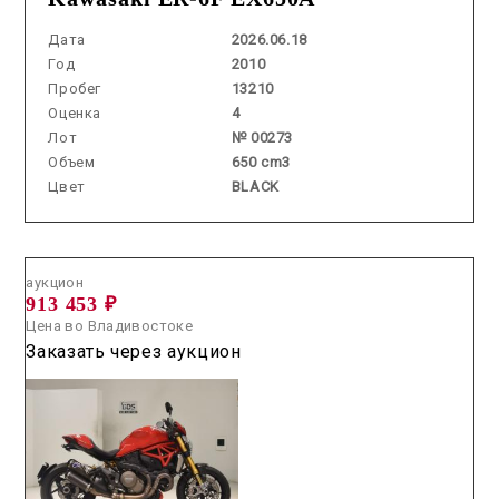
Дата
2026.06.18
Год
2010
Пробег
13210
Оценка
4
Лот
№ 00273
Объем
650 cm3
Цвет
BLACK
Аукцион /
2026.07.22 / / №0323
аукцион
913 453 ₽
Цена во Владивостоке
Заказать через аукцион