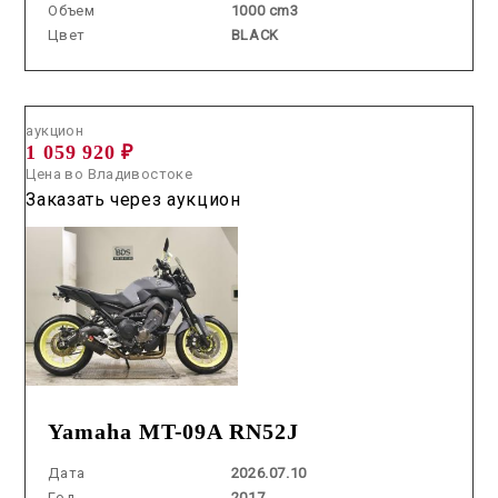
Объем
1000 cm3
Цвет
BLACK
Аукцион /
2026.07.10 / / №2629
аукцион
1 059 920 ₽
Цена во Владивостоке
Заказать через аукцион
Yamaha MT-09A RN52J
Дата
2026.07.10
Год
2017