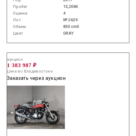
Пробег
15,206K
Оценка
4
Лот
№ 2629
Объем
850 cm3
Цвет
GRAY
Аукцион /
2026.06.19 / / №7608
аукцион
1 383 987 ₽
Цена во Владивостоке
Заказать через аукцион