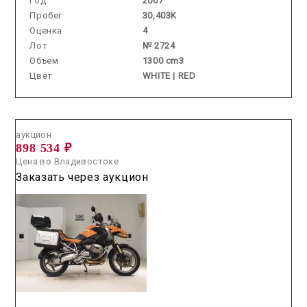
Год
2007
Пробег
30,403K
Оценка
4
Лот
№ 2724
Объем
1300 cm3
Цвет
WHITE | RED
Аукцион /
2026.07.22 / / №2951
аукцион
898 534 ₽
Цена во Владивостоке
Заказать через аукцион