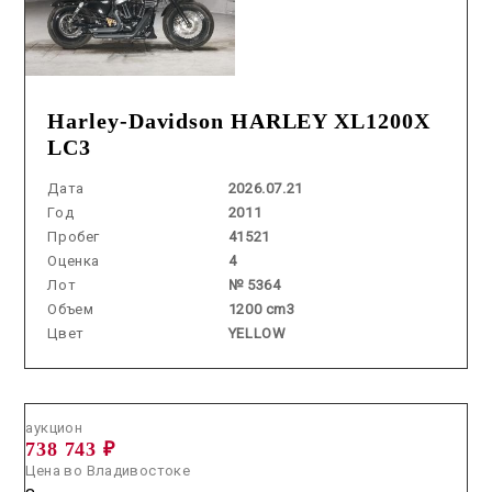
Harley-Davidson HARLEY XL1200X
LC3
Дата
2026.07.21
Год
2011
Пробег
41521
Оценка
4
Лот
№ 5364
Объем
1200 cm3
Цвет
YELLOW
Аукцион /
2026.07.10 / / №7172
аукцион
738 743 ₽
Цена во Владивостоке