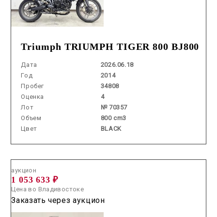
Triumph TRIUMPH TIGER 800 BJ800
Дата
2026.06.18
Год
2014
Пробег
34808
Оценка
4
Лот
№ 70357
Объем
800 cm3
Цвет
BLACK
Аукцион /
2026.07.01 / / №7727
аукцион
1 053 633 ₽
Цена во Владивостоке
Заказать через аукцион