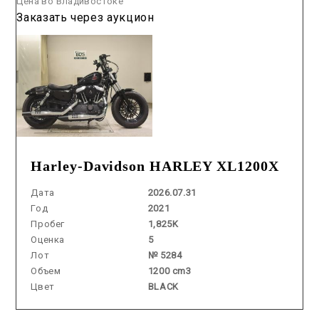
Цена во Владивостоке
Заказать через аукцион
Harley-Davidson HARLEY XL1200X
Дата
2026.07.31
Год
2021
Пробег
1,825K
Оценка
5
Лот
№ 5284
Объем
1200 cm3
Цвет
BLACK
Аукцион /
2026.07.02 / / №04096