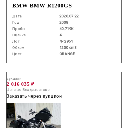
BMW BMW R1200GS
Дата
2026.07.22
Год
2008
Пробег
40,719K
Оценка
4
Лот
№ 2951
Объем
1200 cm3
Цвет
ORANGE
Аукцион /
2026.06.18 / / №04164
аукцион
2 016 035 ₽
Цена во Владивостоке
Заказать через аукцион