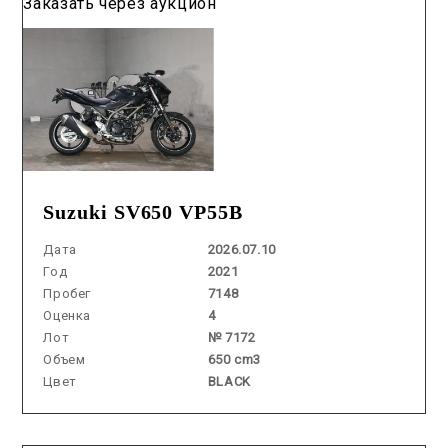
Заказать через аукцион
Suzuki SV650 VP55B
Дата
2026.07.10
Год
2021
Пробег
7148
Оценка
4
Лот
№ 7172
Объем
650 cm3
Цвет
BLACK
Аукцион /
2026.07.23 / / №02223