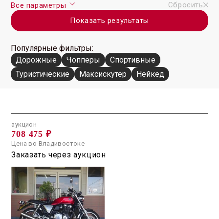
Сбросить
Все параметры
Показать результаты
Популярные фильтры:
Дорожные
Чопперы
Спортивные
Туристические
Максискутер
Нейкед
Аукцион /
2026.05.28 / / №04502
аукцион
708 475 ₽
Цена во Владивостоке
Заказать через аукцион