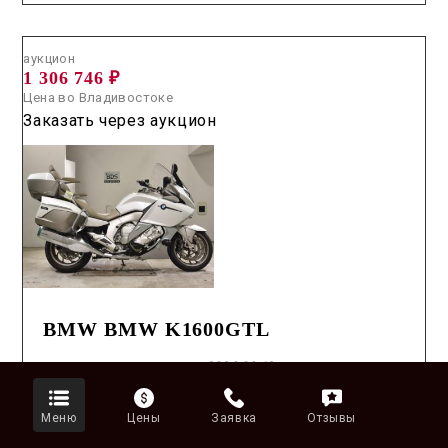
Аукцион /
2026.06.12 / / №2561
аукцион
1 306 746 ₽
Цена во Владивостоке
Заказать через аукцион
BMW BMW K1600GTL
Дата
2026.06.12
Год
2015
Пробег
20,274K
Меню
Цены
Заявка
Отзывы
Оценка
5