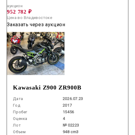
аукцион
952 782 ₽
Цена во Владивостоке
Заказать через аукцион
Kawasaki Z900 ZR900B
Дата
2026.07.23
Год
2017
Пробег
15456
Оценка
4
Лот
№ 02223
Объем
948 cm3