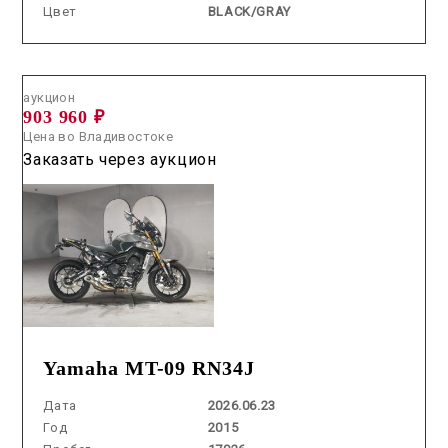
Цвет
BLACK/GRAY
Аукцион /
2026.06.23 / / №5615
аукцион
903 960 ₽
Цена во Владивостоке
Заказать через аукцион
Yamaha MT-09 RN34J
Дата
2026.06.23
Год
2015