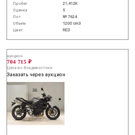
Пробег
21,412K
Оценка
5
Лот
№ 7624
Объем
1200 cm3
Цвет
RED
Аукцион /
2026.06.17 / / №0365
аукцион
704 715 ₽
Цена во Владивостоке
Заказать через аукцион