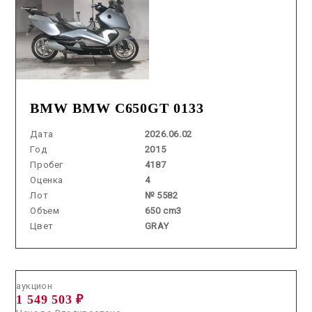
BMW BMW C650GT 0133
Дата
2026.06.02
Год
2015
Пробег
4187
Оценка
4
Лот
№ 5582
Объем
650 cm3
Цвет
GRAY
Аукцион /
2026.07.31 / / №5284
аукцион
1 549 503 ₽