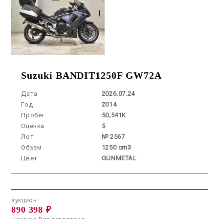
Suzuki BANDIT1250F GW72A
Дата
2026.07.24
Год
2014
Пробег
50,541K
Оценка
5
Лот
№ 2567
Объем
1250 cm3
Цвет
GUNMETAL
Аукцион /
2026.06.25 / / №02313
аукцион
890 398 ₽