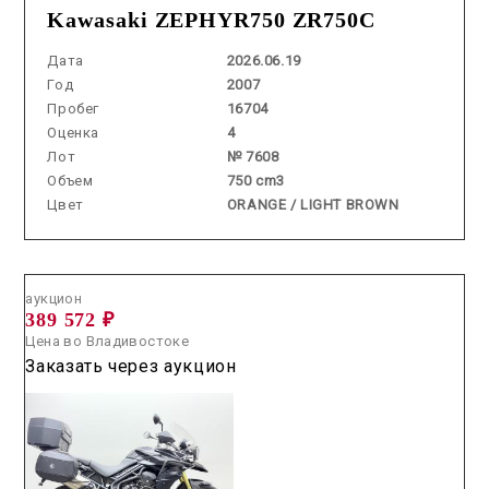
Kawasaki ZEPHYR750 ZR750C
Дата
2026.06.19
Год
2007
Пробег
16704
Оценка
4
Лот
№ 7608
Объем
750 cm3
Цвет
ORANGE / LIGHT BROWN
Аукцион /
2026.06.18 / / №70357
аукцион
389 572 ₽
Цена во Владивостоке
Заказать через аукцион