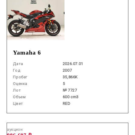
Yamaha 6
Дата
2026.07.01
Год
2007
Пробег
35,866K
Оценка
5
Лот
№ 7727
Объем
600 cm3
Цвет
RED
Аукцион /
2026.05.27 / / №2886
аукцион