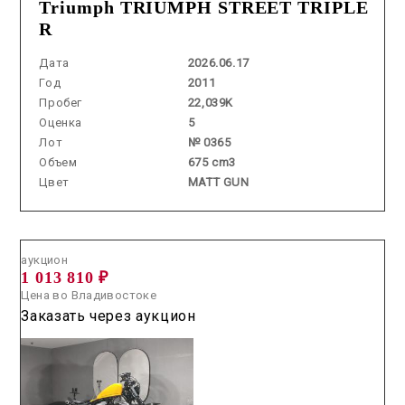
Triumph TRIUMPH STREET TRIPLE
R
Дата
2026.06.17
Год
2011
Пробег
22,039K
Оценка
5
Лот
№ 0365
Объем
675 cm3
Цвет
MATT GUN
Аукцион /
2026.07.21 / / №5364
аукцион
1 013 810 ₽
Цена во Владивостоке
Заказать через аукцион