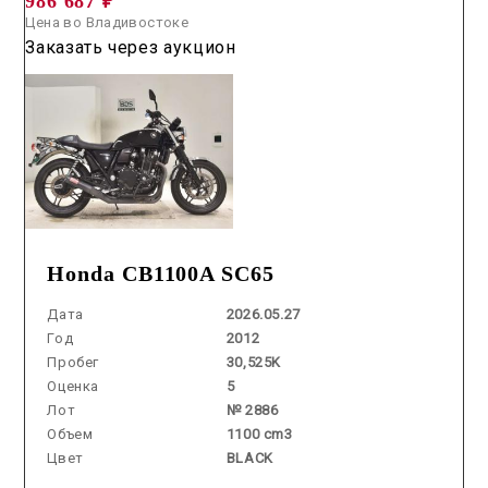
986 687 ₽
Цена во Владивостоке
Заказать через аукцион
Honda CB1100A SC65
Дата
2026.05.27
Год
2012
Пробег
30,525K
Оценка
5
Лот
№ 2886
Объем
1100 cm3
Цвет
BLACK