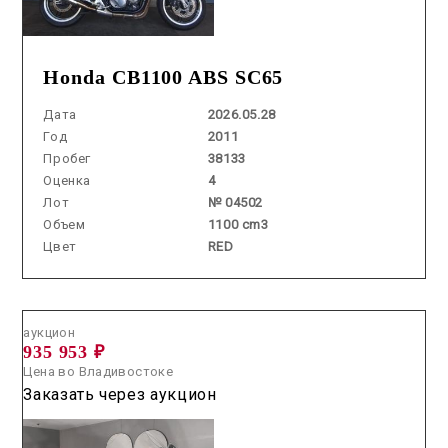
Honda CB1100 ABS SC65
Дата
2026.05.28
Год
2011
Пробег
38133
Оценка
4
Лот
№ 04502
Объем
1100 cm3
Цвет
RED
Аукцион /
2026.06.02 / / №5582
аукцион
935 953 ₽
Цена во Владивостоке
Заказать через аукцион