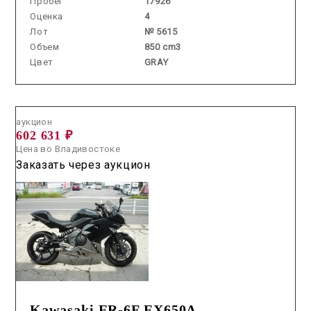
Пробег
17926
Оценка
4
Лот
№ 5615
Объем
850 cm3
Цвет
GRAY
Аукцион /
2026.06.18 / / №00273
аукцион
602 631 ₽
Цена во Владивостоке
Заказать через аукцион
Kawasaki ER-6F EX650A