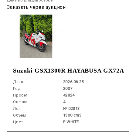
Цена во Владивостоке
Заказать через аукцион
Suzuki GSX1300R HAYABUSA GX72A
Дата
2026.06.25
Год
2007
Пробег
42824
Оценка
4
Лот
№ 02313
Объем
1300 cm3
Цвет
P WHITE
Аукцион /
2026.06.26 / / №8066