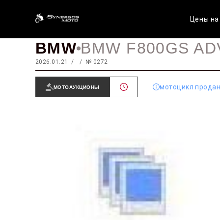
Цены на
BMW
BMW F800GS A
2026.01.21
№ 0272
мотоцикл прода
МОТОАУКЦИОНЫ