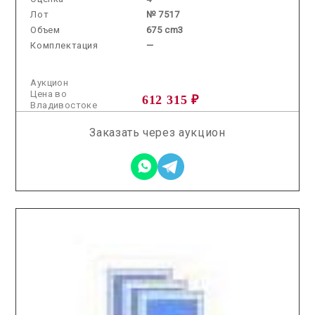
Лот
№ 7517
Объем
675 cm3
Комплектация
—
Аукцион
Цена во
612 315 ₽
Владивостоке
Заказать через аукцион
2025.11.12 / / №7815