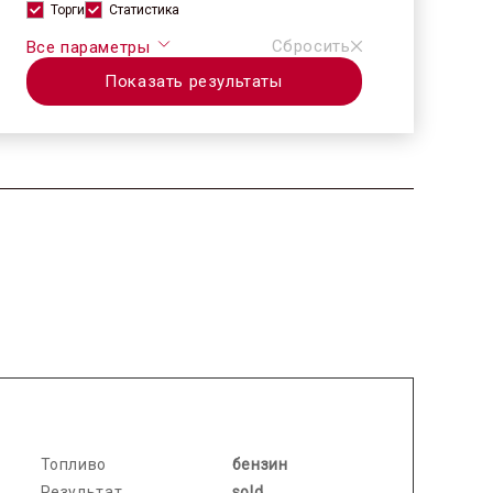
Торги
Статистика
Сбросить
Все параметры
Показать результаты
2026.05.08 / / №7345
Топливо
бензин
Результат
sold