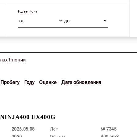
Год выпуска
онах Японии
Пробегу
Году
Оценке
Дате обновления
 NINJA400 EX400G
2026.05.08
Лот
№ 7345
2020
Объем
400 cm3